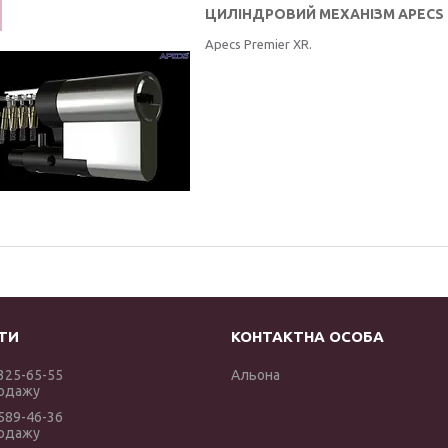
ЦИЛІНДРОВИЙ МЕХАНІЗМ APECS С
Apecs Premier XR.
 325-65-55
Альона
родажу
 589-46-36
родажу