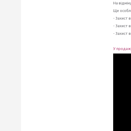
На відміну
Ще особли
- Захист 
- Захист 
- Захист 
У продажу