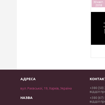
30 квіт.
2018
+380 (50)
вул. Раєвської, 19, Харків, Україна
відділ п
+380 (67)
відділ п