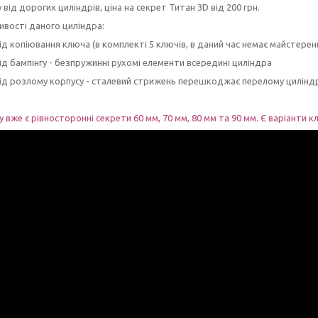
 від дорогих циліндрів, ціна на секрет Титан 3D від 200 грн.
вості даного циліндра:
від копіювання ключа (в комплекті 5 ключів, в даний час немає майстерен
від бампінгу - безпружинні рухомі елементи всередині циліндра
від розлому корпусу - сталевий стрижень перешкоджає перелому цилінд
 вже є рівносторонні секрети 60 мм, 70 мм, 80 мм та 90 мм. Є варіанти