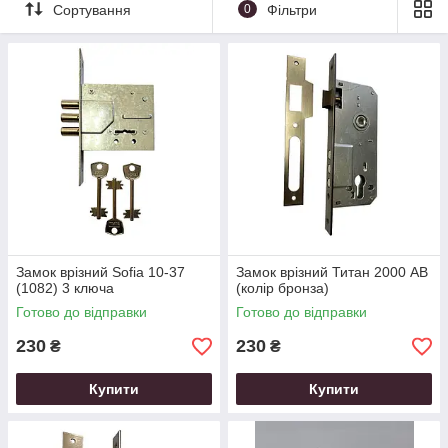
Врізні замки розрізняються за типом використовуваного в
Сортування
0
Фільтри
ньому механізму замикання:
Сувальдний тип механізму
Циліндровий тип механізму.
Замок врізний Sofia 10-37
Замок врізний Титан 2000 АВ
(1082) 3 ключа
(колір бронза)
Готово до відправки
Готово до відправки
230
230
₴
₴
Купити
Купити