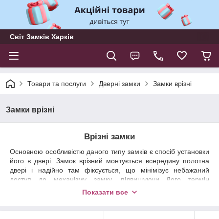
Світ Замків Харків
Товари та послуги
Дверні замки
Замки врізні
Замки врізні
Врізні замки
Основною особливістю даного типу замків є спосіб установки
його в двері. Замок врізний монтується всередину полотна
двері і надійно там фіксується, що мінімізує небажаний
доступ до механізму замку, підвищуючи його термін
експлуатації. При закритій двері, доступ до механізму замку
Показати все
можливий тільки ключем. Як наслідок ― врізний замок є
основним замком у системі захисту дверей.