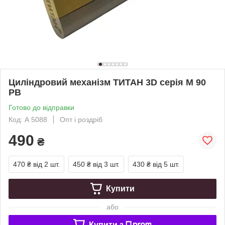
Циліндровий механізм ТИТАН 3D серія M 90
PB
Готово до відправки
Код: А 5088
Опт і роздріб
490
₴
470 ₴
від 2 шт.
450 ₴
від 3 шт.
430 ₴
від 5 шт.
Купити
або
Купити з