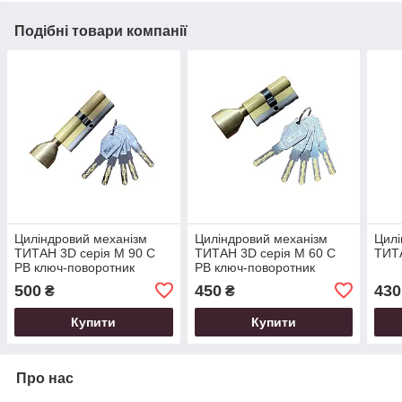
Подібні товари компанії
Циліндровий механізм
Циліндровий механізм
Цилі
ТИТАН 3D серія M 90 C
ТИТАН 3D серія M 60 C
ТИТА
PB ключ-поворотник
PB ключ-поворотник
500
450
430
₴
₴
Купити
Купити
Про нас