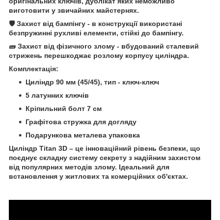
оригінальних ключів, дублікат яких неможливо
виготовити у звичайних майстернях.
🛡️ Захист від бампінгу - в конструкції використані
безпружинні рухливі елементи, стійкі до бампінгу.
🧱 Захист від фізичного злому - вбудований сталевий
стрижень перешкоджає розлому корпусу циліндра.
Комплектація:
Циліндр 90 мм (45/45), тип - ключ-ключ
5 латунних ключів
Кріпильний болт 7 см
Графітова стружка для догляду
Подарункова металева упаковка
Циліндр Titan 3D – це інноваційний рівень безпеки, що
поєднує складну систему секрету з надійним захистом
від популярних методів злому. Ідеальний для
встановлення у житлових та комерційних об'єктах.