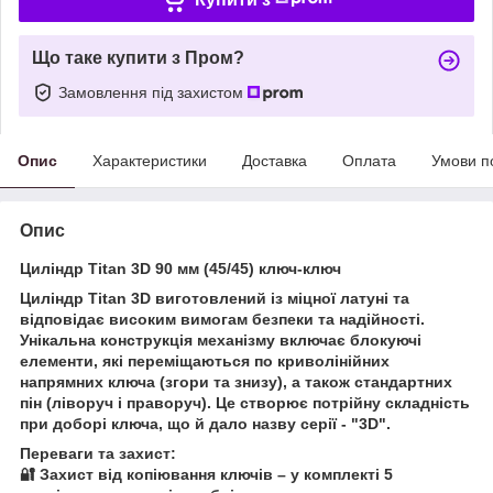
Що таке купити з Пром?
Замовлення під захистом
Опис
Характеристики
Доставка
Оплата
Умови п
Опис
Циліндр Titan 3D 90 мм (45/45) ключ-ключ
Циліндр Titan 3D виготовлений із міцної латуні та
відповідає високим вимогам безпеки та надійності.
Унікальна конструкція механізму включає блокуючі
елементи, які переміщаються по криволінійних
напрямних ключа (згори та знизу), а також стандартних
пін (ліворуч і праворуч). Це створює потрійну складність
при доборі ключа, що й дало назву серії - "3D".
Переваги та захист:
🔐 Захист від копіювання ключів – у комплекті 5