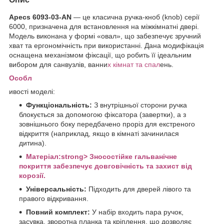
Apecs 6093-03-AN
— це класична ручка-кноб (knob) серії
6000, призначена для встановлення на міжкімнатні двері.
Модель виконана у формі «овал», що забезпечує зручний
хват та ергономічність при використанні. Дана модифікація
оснащена механізмом фіксації, що робить її ідеальним
вибором для санвузлів, ванни
х кімнат та спал
ень.
Особл
ивості моделі:
Функціональність:
З внутрішньої сторони ручка
блокується за допомогою фіксатора (завертки), а з
зовнішнього боку передбачено проріз для екстреного
відкриття (наприклад, якщо в кімнаті зачинилася
дитина).
Матеріал:strong> Зносостійке гальванічне
покриття забезпечує довговічність та захист від
корозії.
Універсальність:
Підходить для дверей лівого та
правого відкривання.
Повний комплект:
У набір входить пара ручок,
засувка, зворотна планка та кріплення, що дозволяє