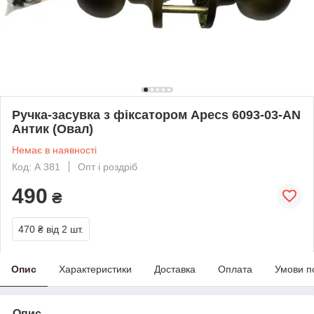
Ручка-засувка з фіксатором Apecs 6093-03-AN
Антик (Овал)
Немає в наявності
Код: А 381
Опт і роздріб
490
₴
470 ₴
від 2 шт.
Опис
Характеристики
Доставка
Оплата
Умови п
Опис