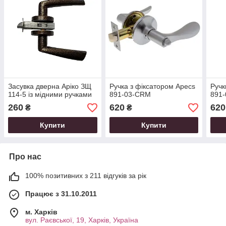
Засувка дверна Аріко ЗЩ
Ручка з фіксатором Apecs
Ручк
114-5 із мідними ручками
891-03-CRM
891
260
620
620
₴
₴
Купити
Купити
Про нас
100% позитивних з 211 відгуків за рік
Працює з 31.10.2011
м. Харків
вул. Раєвської, 19, Харків, Україна