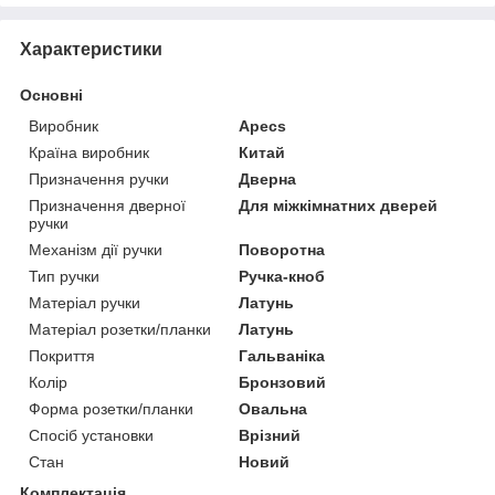
Характеристики
Основні
Виробник
Apecs
Країна виробник
Китай
Призначення ручки
Дверна
Призначення дверної
Для міжкімнатних дверей
ручки
Механізм дії ручки
Поворотна
Тип ручки
Ручка-кноб
Матеріал ручки
Латунь
Матеріал розетки/планки
Латунь
Покриття
Гальваніка
Колір
Бронзовий
Форма розетки/планки
Овальна
Спосіб установки
Врізний
Стан
Новий
Комплектація