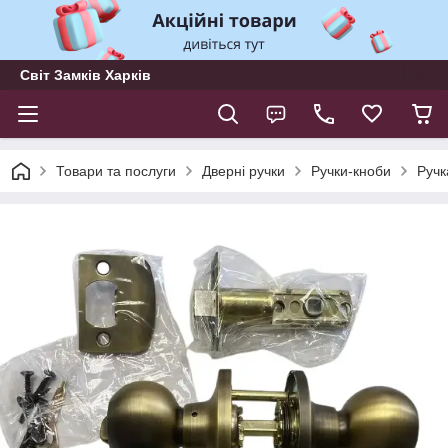
Світ Замків Харків
Товари та послуги
Дверні ручки
Ручки-кноби
Ручк