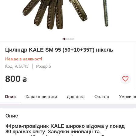
Циліндр KALE SM 95 (50+10+35Т) нікель
Немає в наявності
Код: А 5843
Роздріб
800
₴
Опис
Характеристики
Доставка
Оплата
Умови п
Опис
Фірма-провідник KALE широко відома у понад
80 країнах світу. Завдяки інновації та