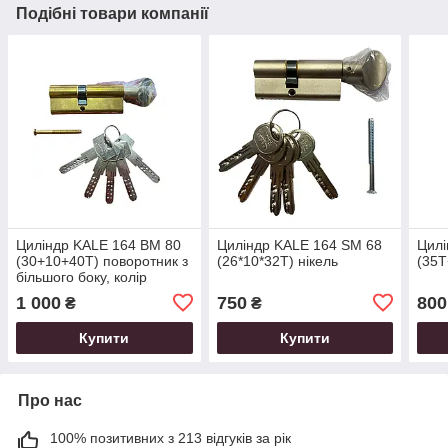
Подібні товари компанії
Циліндр KALE 164 BM 80
Циліндр KALE 164 SM 68
Цилі
(30+10+40Т) поворотник з
(26*10*32Т) нікель
(35Т
більшого боку, колір
латунь
1 000
750
800
₴
₴
Купити
Купити
Про нас
100% позитивних з 213 відгуків за рік