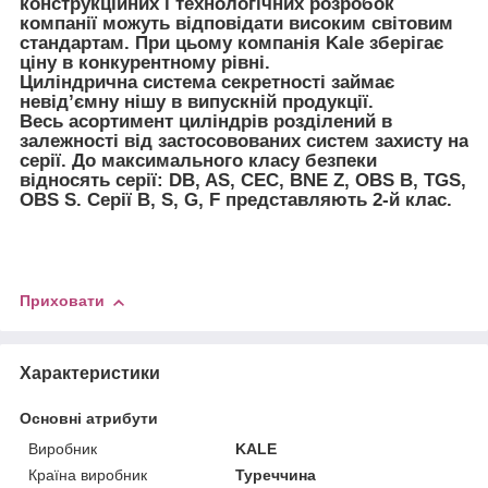
конструкційних і технологічних розробок
компанії можуть відповідати високим світовим
стандартам. При цьому компанія Kale зберігає
ціну в конкурентному рівні.
Циліндрична система секретності займає
невід’ємну нішу в випускній продукції.
Весь асортимент циліндрів розділений в
залежності від застосовованих систем захисту на
серії. До максимального класу безпеки
відносять серії: DB, AS, CEC, BNE Z, OBS B, TGS,
OBS S. Серії B, S, G, F представляють 2-й клас.
Приховати
Характеристики
Основні атрибути
Виробник
KALE
Країна виробник
Туреччина