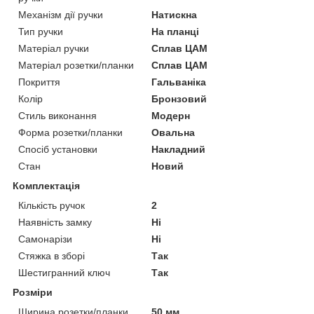
Механізм дії ручки
Натискна
Тип ручки
На планці
Матеріал ручки
Сплав ЦАМ
Матеріал розетки/планки
Сплав ЦАМ
Покриття
Гальваніка
Колір
Бронзовий
Стиль виконання
Модерн
Форма розетки/планки
Овальна
Спосіб установки
Накладний
Стан
Новий
Комплектація
Кількість ручок
2
Наявність замку
Ні
Самонарізи
Ні
Стяжка в зборі
Так
Шестигранний ключ
Так
Розміри
Ширина розетки/планки
50 мм