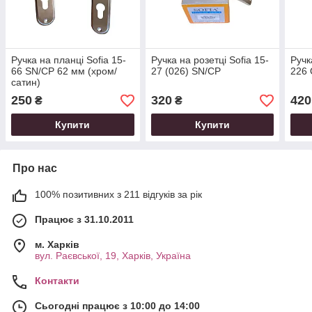
Ручка на планці Sofia 15-
Ручка на розетці Sofia 15-
Ручк
66 SN/CP 62 мм (хром/
27 (026) SN/CP
226 
сатин)
250
320
420
₴
₴
Купити
Купити
Про нас
100% позитивних з 211 відгуків за рік
Працює з 31.10.2011
м. Харків
вул. Раєвської, 19, Харків, Україна
Контакти
Сьогодні працює з 10:00 до 14:00