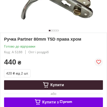
Ручка Partner 80mm T5D права хром
Готово до відправки
Код: А 5188
Опт і роздріб
440
₴
420 ₴
від 2 шт.
Купити
або
Купити з