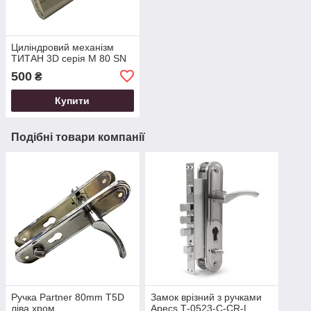
Циліндровий механізм
ТИТАН 3D серія M 80 SN
500
₴
Купити
Подібні товари компанії
Ручка Partner 80mm T5D
Замок врізний з ручками
ліва хром
Apecs Т-0523-C-CR-L