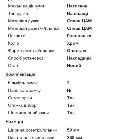
Механізм дії ручки
Натискна
Тип ручки
На планці
Матеріал ручки
Сплав ЦАМ
Матеріал розетки/планки
Сплав ЦАМ
Покриття
Гальваніка
Колір
Хром
Форма розетки/планки
Овальна
Спосіб установки
Накладний
Стан
Новий
Комплектація
Кількість ручок
2
Наявність замку
Ні
Самонарізи
Так
Стяжка в зборі
Так
Шестигранний ключ
Так
Розміри
Ширина розетки/планки
50 мм
Висота розетки/планки
268 мм