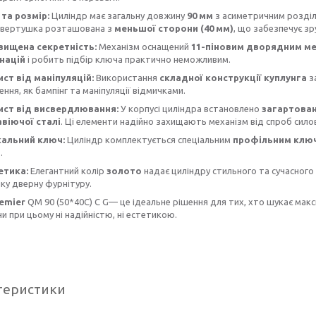
 та розмір:
Циліндр має загальну довжину
90 мм
з асиметричним розді
 вертушка розташована з
меньшої сторони (40 мм)
, що забезпечує з
вищена секретність:
Механізм оснащений
11-піновим дворядним м
націй
і робить підбір ключа практично неможливим.
ист від маніпуляцій:
Використання
складної конструкції куплунга
з
ення, як бампінг та маніпуляції відмичками.
ист від висвердлювання:
У корпусі циліндра встановлено
загартова
віючої сталі
. Ці елементи надійно захищають механізм від спроб сил
кальний ключ:
Циліндр комплектується спеціальним
профільним клю
.
етика:
Елегантний колір
золото
надає циліндру стильного та сучасного
ку дверну фурнітуру.
remier
QM 90 (50*40С) С G— це ідеальне рішення для тих, хто шукає макс
 при цьому ні надійністю, ні естетикою.
теристики