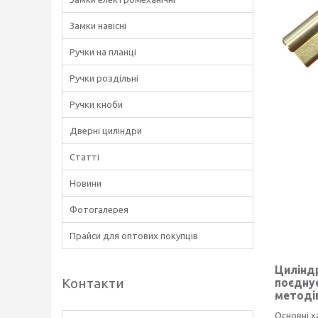
Замки навісні
Ручки на планці
Ручки роздільні
Ручки кноби
Дверні циліндри
Статті
Новини
Фотогалерея
Прайси для оптових покупців
Циліндр
Контакти
поєднує
методів
Основні х