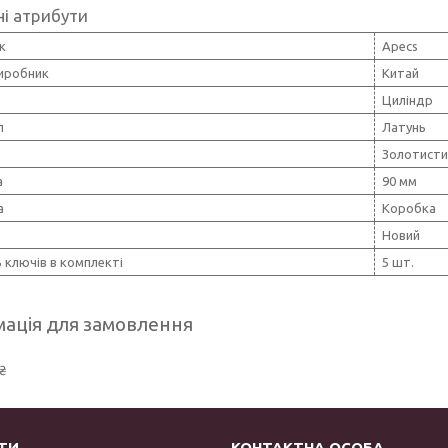
і атрибути
к
Apecs
виробник
Китай
Циліндр
л
Латунь
Золотисти
а
90 мм
а
Коробка
Новий
ь ключів в комплекті
5 шт.
ація для замовлення
₴