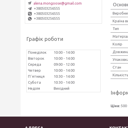
alena.mongoose@gmail.com
Основн
+380503256555
Виробни
+380503256555
+380503256555
Країна 
Тип
Матеріа
Графік роботи
Колір
Довжин
Понеділок
10:00
14:00
Вівторок
10:00
14:00
Упаковк
Середа
09:00
12:00
Стан
Четвер
10:00
14:00
Кількіст
Пʼятниця
10:30
14:00
Субота
10:30
14:00
Неділя
Вихідний
Інформ
Ціна:
500 