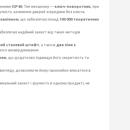
ленням
50*40
. Тип механізму —
ключ-поворотник
, при
ручність зачинення дверей зсередини без ключа.
еханізмом
, що забезпечує понад
100 000 теоретичних
абезпечує надійний захист від таких методів
ний сталевий штифт
, а також
два піни з
ового висвердлювання.
чем
, що додатково підвищує його секретність та
 вигляду, дозволяючи йому гармонійно вписатися в
имальний захист і зручність в одному продукті, не