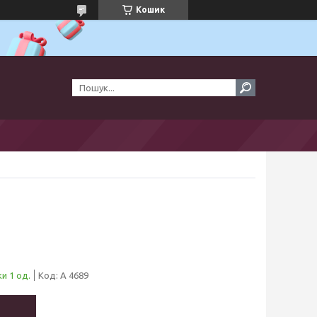
Кошик
и 1 од.
Код:
А 4689