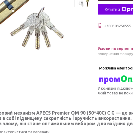
Купити з
+380503256555
повернення товару
У компанії підключ
який товар не пок
овий механізм APECS Premier QM 90 (50*40С) С G
— це ви
 в собі підвищену секретність і зручність використання
 злому, він стане оптимальним вибором для вхідних две
арактеристики та переваги: