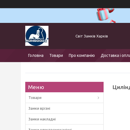
Світ Замків Харків
Головна
Товари
Про компанію
Доставка і опл
Цилінд
Товари
Замки врізні
Замки накладні
Замки електромеханічні