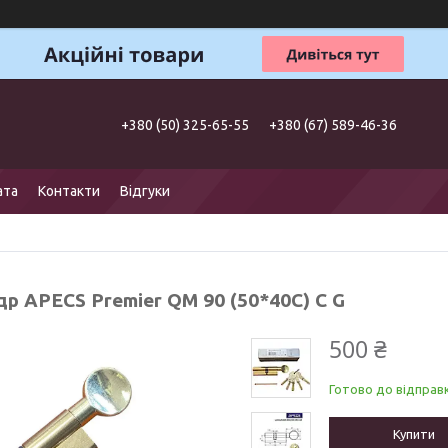
+380 (50) 325-65-55
+380 (67) 589-46-36
ата
Контакти
Відгуки
р APECS Premier QM 90 (50*40С) С G
500 ₴
Готово до відправк
Купити