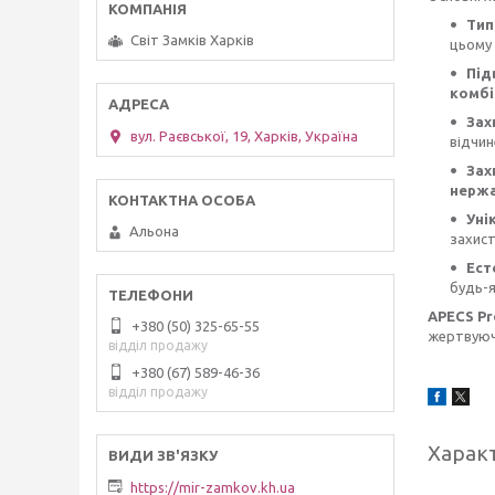
Тип
Світ Замків Харків
цьому
Під
комбі
Зах
вул. Раєвської, 19, Харків, Україна
відчин
Зах
нержа
Уні
Альона
захист
Ест
будь-я
APECS P
+380 (50) 325-65-55
жертвуючи
відділ продажу
+380 (67) 589-46-36
відділ продажу
Харак
https://mir-zamkov.kh.ua