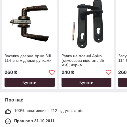
Засувка дверна Аріко ЗЩ
Ручка на планці Аріко
Засу
114-5 із мідними ручками
(міжосьова відстань 85
114-
мм), чорна
260
240
260
₴
₴
Купити
Купити
Про нас
100% позитивних з 212 відгуків за рік
Працює з 31.10.2011