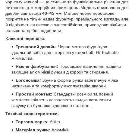
чорному кольорі — це стильне та функціональне рішення для
житлових та комерційних приміщень. Модель призначена для
дверей завтовшки
40–45 мм
. Матове чорне порошкове
покриття не тільки надає фурнітурі преміального вигляду, але
й відрізняється високою зносостійкістю, приховуючи відбитки
пальців та дрібні подряпини.
Ключові переваги:
Трендовий дизайн:
Чорна матова фурнітура —
ідеальний вибір для інтер'єрів у стилі Loft, Hi-Tech або
мінімалізм.
Якісне фарбування:
Порошкове напилення надійно
захищає алюмінієві ручки від корозії та стирання.
Ергономіка:
Зручна форма ручки забезпечує м'яке
натискання та комфортну експлуатацію дверей.
Простий монтаж:
Стандартні розміри та повний
комплект кріплень дозволяють швидко встановити
засувку на будь-яке відповідне полотно.
Технічні характеристики:
Торгова марка:
Аріко
Матеріал ручки:
Алюміній