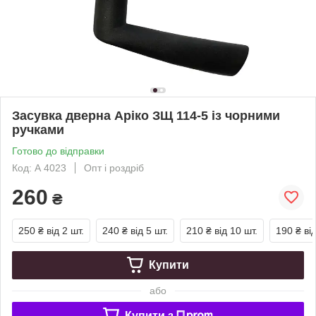
Засувка дверна Аріко ЗЩ 114-5 із чорними
ручками
Готово до відправки
Код: А 4023
Опт і роздріб
260
₴
250 ₴
від 2 шт.
240 ₴
від 5 шт.
210 ₴
від 10 шт.
190 ₴
ві
Купити
або
Купити з