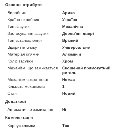
Основні атрибути
Виробник
Арико
Країна виробник
Україна
Тип засувки
Механічна
Застосування засувки
Дерев'яні двері
Тип встановлення
Врізний
Відкриття блоку
Універсальне
Матеріал клямки
Алюміній
Колір засувки
Хром
Механізм, що замикається
Скошений прямокутний
ригель
Механізм секретності
Немає
Кількість механізмів
1
Стан
Новий
Додаткові
Автоматичне замикання
Ні
Комплектація
Корпус клямки
Так