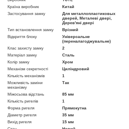
Країна виробник
Китай
Застосування замку
Для металлопластиковых
дверей, Металеві двері,
Дерев'яні двері
Тип встановлення замку
Врізний
Відкриття блоку
Універсальне
(переналагоджувальне)
Клас захисту замку
2
Матеріал замку
Сталь
Колір замку
Хром
Механізм секретності
Циліндровий
Кількість механізмів
1
Можливість заміни
Так
механізму
Міжосьова відстань
85 мм
Кількість ригелів
1
Форма ригеля
Прямокутна
Діаметр ригеля
35 мм
Вихід ригеля
15 мм
Стан
Новий