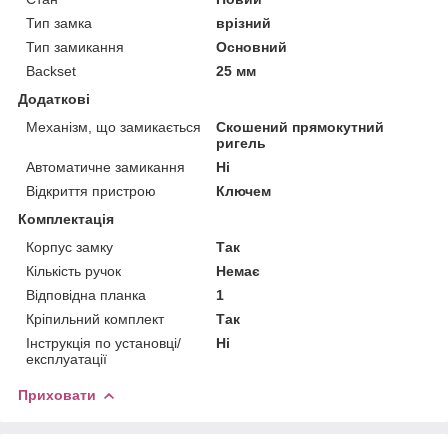
Тип замка
врізний
Тип замикання
Основний
Backset
25 мм
Додаткові
Механізм, що замикається
Скошений прямокутний
ригель
Автоматичне замикання
Ні
Відкриття пристрою
Ключем
Комплектація
Корпус замку
Так
Кількість ручок
Немає
Відповідна планка
1
Кріпильний комплект
Так
Інструкція по установці/
Ні
експлуатації
Приховати