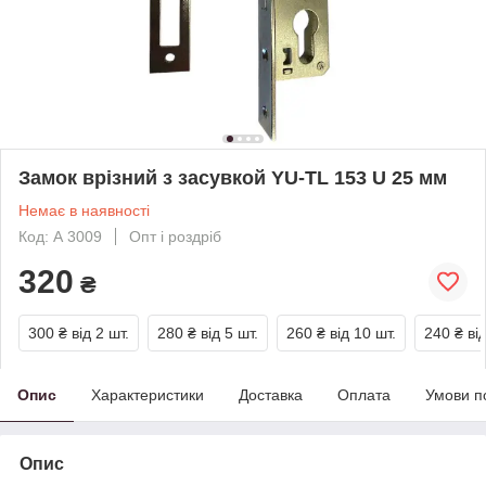
Замок врізний з засувкой YU-TL 153 U 25 мм
Немає в наявності
Код: А 3009
Опт і роздріб
320
₴
300 ₴
від 2 шт.
280 ₴
від 5 шт.
260 ₴
від 10 шт.
240 ₴
ві
Опис
Характеристики
Доставка
Оплата
Умови п
Опис