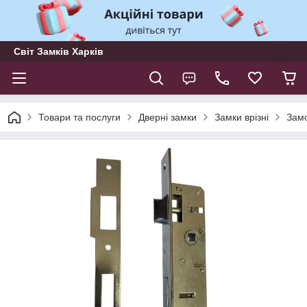
Світ Замків Харків
Товари та послуги
Дверні замки
Замки врізні
Замо