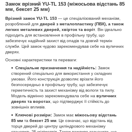
Замок врізний YU-TL 153 (міжосьова відстань 85
мм, бексет 25 мм)
Врізний замок YU-TL 153
— це спеціалізований механізм,
розроблений для
дверей з металопластику (ПВХ), а також
легких металевих дверей, хвірток та воріт
. Він ідеально
підходить для встановлення в профільну трубу, що
забезпечує надійний захист від опадів та довгий термін
служби. Цей замок чудово зарекомендував себе на вуличних
дверях.
Основні характеристики та переваги:
Спеціальне призначення та надійність:
Замок
створений спеціально для використання у складних
умовах. Його конструкція дозволяє врізати його
безпосередньо в профільну трубу, що забезпечує
герметичність та захист механізму від вологи та пилу.
Модель відмінно зарекомендувала себе на
вуличних
дверях та воротах
, що підтверджує її стійкість до
зовнішніх впливів.
Ключові розміри:
Замок має
міжосьову відстань
85 мм
та
бексет 25 мм
. Це означає, що відстань від
торця дверей до центру циліндрового механізму
становить 25 міліметрів. Також важливо зазначити, що