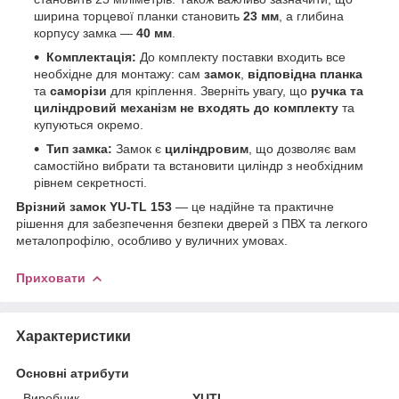
ширина торцевої планки становить
23 мм
, а глибина
корпусу замка —
40 мм
.
Комплектація:
До комплекту поставки входить все
необхідне для монтажу: сам
замок
,
відповідна планка
та
саморізи
для кріплення. Зверніть увагу, що
ручка та
циліндровий механізм не входять до комплекту
та
купуються окремо.
Тип замка:
Замок є
циліндровим
, що дозволяє вам
самостійно вибрати та встановити циліндр з необхідним
рівнем секретності.
Врізний замок YU-TL 153
— це надійне та практичне
рішення для забезпечення безпеки дверей з ПВХ та легкого
металопрофілю, особливо у вуличних умовах.
Приховати
Характеристики
Основні атрибути
Виробник
YUTL