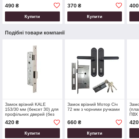
490
370
400
₴
₴
Купити
Купити
Подібні товари компанії
Замок врізний KALE
Замок врізний Мотор Січ
Замо
153/30 мм (бексет 30) для
72 мм з чорними ручками
(пла
профільних дверей (без
ПВХ 
відповідної планки)
420
660
420
₴
₴
Купити
Купити