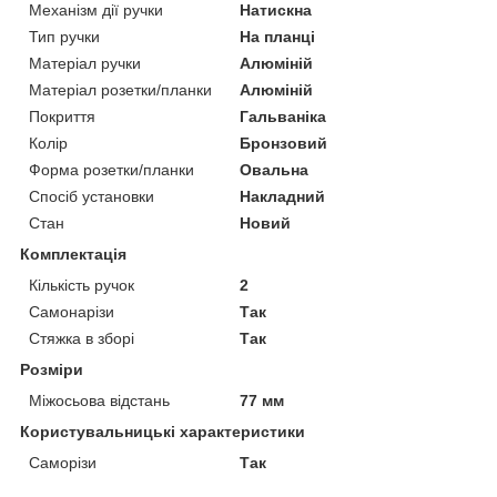
Механізм дії ручки
Натискна
Тип ручки
На планці
Матеріал ручки
Алюміній
Матеріал розетки/планки
Алюміній
Покриття
Гальваніка
Колір
Бронзовий
Форма розетки/планки
Овальна
Спосіб установки
Накладний
Стан
Новий
Комплектація
Кількість ручок
2
Самонарізи
Так
Стяжка в зборі
Так
Розміри
Міжосьова відстань
77 мм
Користувальницькі характеристики
Саморізи
Так