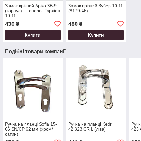
Замок врізний Аріко ЗВ-9
Замок врізний Зубер 10.11
(корпус) — аналог Гардіан
(8179-4К)
10.11
430
480
₴
₴
Купити
Купити
Подібні товари компанії
Ручка на планці Sofia 15-
Ручка на планці Kedr
Ручк
66 SN/CP 62 мм (хром/
42.323 CR L (ліва)
423 
сатин)