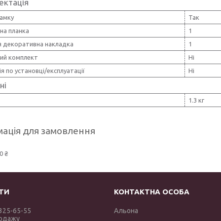
ектація
замку
Так
на планка
1
я декоративна накладка
1
ний комплект
Ні
ія по установці/експлуатації
Ні
ні
1.3 кг
ація для замовлення
0 ₴
 325-65-55
Альона
родажу