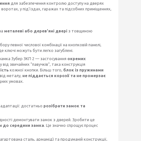
шення
для забезпечення контролю доступу на дверях
, воротах, у під'їздах, гаражах та підсобних приміщеннях,
на
металеві або дерев'яні двері
з товщиною
ору певної числової комбінації на кнопковій панелі,
де ключі можуть бути легко загублені.
замка Зубер ЗКП 2 — застосування
окремих
 від звичайних "павучків", така конструкція
ість
кожної кнопки. Більш того,
блок із пружинами
 від металу,
не піддається корозії та не промерзає
дних умовах.
 адаптації: достатньо
розібрати замок та
хідності демонтувати замок з дверей. Зробити це
м до середини замка
. Це значно спрощує процес
загартована сталь, армамід) та продуманій конструкції,