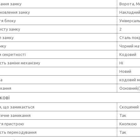
вання замку
Ворота, Ме
ановлення замку
Накладни
тя блоку
Універсал
исту замку
2
л замку
Сталь по
мку
Чорний ма
м секретності
Кодовий
ть заміни механізму
Ні
Новий
ка
кодовий м
икання
Основний
кові
м, що замикається
Скошений 
ичне замикання
Так
тя пристрою
Кнопкою
сть перекодування
Так