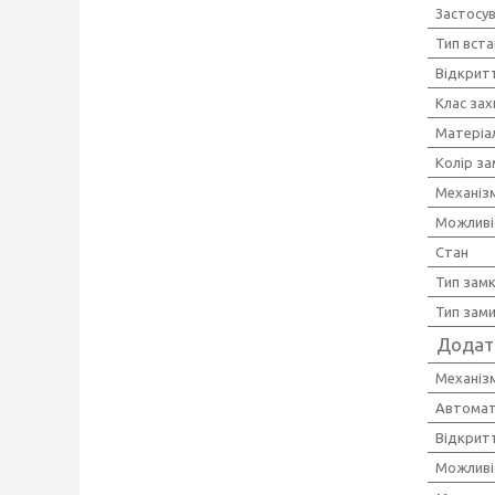
Застосу
Тип вст
Відкрит
Клас зах
Матеріа
Колір за
Механіз
Можливіс
Стан
Тип зам
Тип зам
Додат
Механіз
Автомат
Відкрит
Можливі