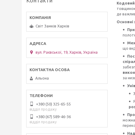
Контакти
Кодовий 
товщино
де важлив
Основні 
Світ Замків Харків
При
полот
Мех
що вкр
вул. Раєвської, 19, Харків, Україна
Пос
спіра
забез
викон
за низ
Альона
Уні
+380 (50) 325-65-55
ро
відділ продажу
Про
+380 (67) 589-46-36
можн
відділ продажу
переко
Над