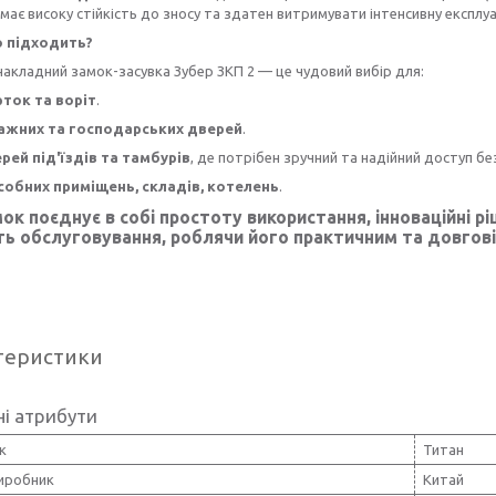
має високу стійкість до зносу та здатен витримувати інтенсивну експлу
о підходить?
акладний замок-засувка Зубер ЗКП 2 — це чудовий вибір для:
рток та воріт
.
ажних та господарських дверей
.
рей під'їздів та тамбурів
, де потрібен зручний та надійний доступ бе
собних приміщень, складів, котелень
.
ок поєднує в собі простоту використання, інноваційні р
ть обслуговування, роблячи його практичним та довго
теристики
і атрибути
к
Титан
виробник
Китай