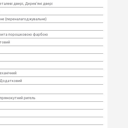
талеві двері, Дерев'яні двері
й
ьне (переналагоджувальне)
крита порошковою фарбою
товий
еханічний
/Додатковий
прямокутний ригель