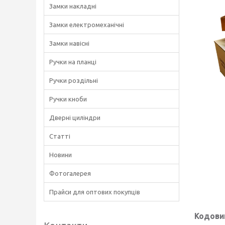
Замки накладні
Замки електромеханічні
Замки навісні
Ручки на планці
Ручки роздільні
Ручки кноби
Дверні циліндри
Статті
Новини
Фотогалерея
Прайси для оптових покупців
Кодовий