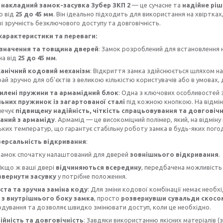
накладний замок-засувка Зубер ЗКП 2
— це сучасне та
надійне рі
ю від
25 до 45 мм
. Він ідеально підходить для використання на хвіртках
і зручність безключового доступу та довговічність.
характеристики та переваги:
значення та товщина дверей
: Замок розроблений для встановлення 
на від
25 до 45 мм
.
анічний кодовий механізм
: Відкриття замка здійснюється шляхом наб
ай зручно для об'єктів з великою кількістю користувачів або в умовах, 
илені пружини та армамідний блок
: Одна з ключових особливостей 
льних пружинок із загартованої сталі
під кожною кнопкою. На відміну
печує
підвищену надійність, чіткість спрацьовування та довговічн
аний з армаміду
. Армамід — це високоміцний полімер, який, на відміну
ьких температур, що гарантує стабільну роботу замка в будь-яких пого
версальність відкривання
:
Замок спочатку налаштований для дверей
зовнішнього відкривання
.
Якщо ж ваші двері
відчиняються всередину
, передбачена можливість
звернути засувку
у потрібне положення.
ста та зручна заміна коду
: Для зміни кодової комбінації немає необ
а
з внутрішнього боку замка
, просто
розвернувши сувальди скосо
дування та дозволяє швидко змінювати доступ, коли це необхідно.
ійність та довговічність
: Завдяки використанню якісних матеріалів (