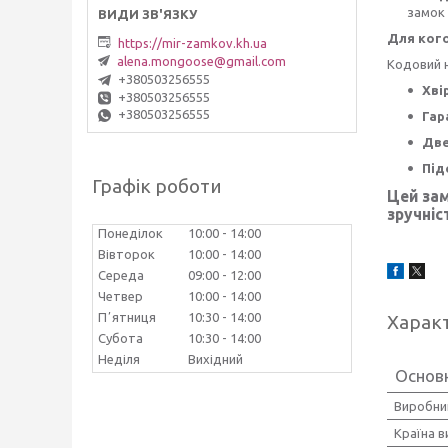
замок 
Для ког
https://mir-zamkov.kh.ua
alena.mongoose@gmail.com
Кодовий н
+380503256555
Хві
+380503256555
+380503256555
Гар
Две
Під
Графік роботи
Цей зам
зручніс
Понеділок
10:00
14:00
Вівторок
10:00
14:00
Середа
09:00
12:00
Четвер
10:00
14:00
Пʼятниця
10:30
14:00
Харак
Субота
10:30
14:00
Неділя
Вихідний
Основн
Виробни
Країна 