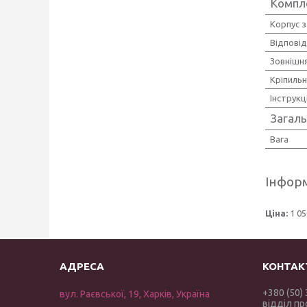
Компл
Корпус 
Відповід
Зовнішн
Кріпиль
Інструкц
Загаль
Вага
Інформ
Ціна:
1 05
+380 (50)
вул. Раєвської, 19, Харків, Україна
відділ п