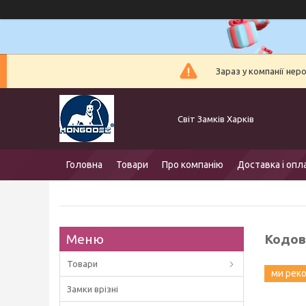
Зараз у компанії нер
Світ Замків Харків
Головна
Товари
Про компанію
Доставка і опл
Кодов
Товари
ми рек
Замки врізні