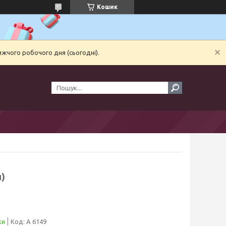
Кошик
ижчого робочого дня (сьогодні).
)
ки
Код:
А 6149