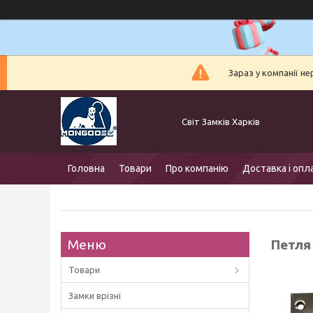
Зараз у компанії н
Світ Замків Харків
Головна
Товари
Про компанію
Доставка і опл
Петля
Товари
Замки врізні