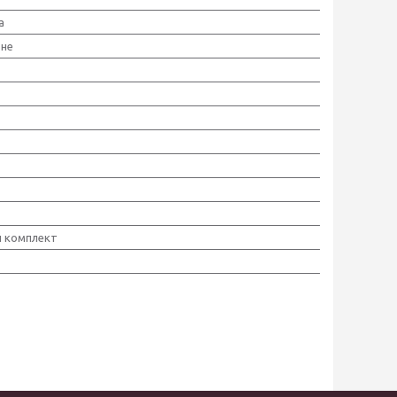
а
ьне
й комплект