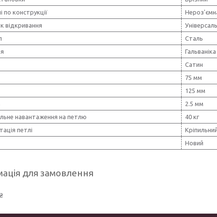
і по конструкції
Нероз'ємн
к відкривання
Універсал
л
Сталь
тя
Гальваніка
Сатин
75 мм
125 мм
а
2.5 мм
льне навантаження на петлю
40 кг
ація петлі
Кріпильни
Новий
ація для замовлення
₴