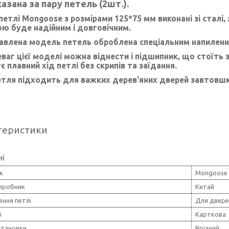
казана за пару петель (2шт.).
петлі Mongoose з розмірами 125*75 мм виконані зі сталі
ю буде надійним і довговічним.
влена ​​модель петель оброблена спеціальним напиленням
ваг цієї моделі можна віднести і підшипник, що стоїть з
є плавний хід петлі без скрипів та заїдання.
тля підходить для важких дерев'яних дверей завтовшк
теристики
ні
к
Mongoose
виробник
Китай
ення петлі
Для двере
і
Карткова
становки
Врізний