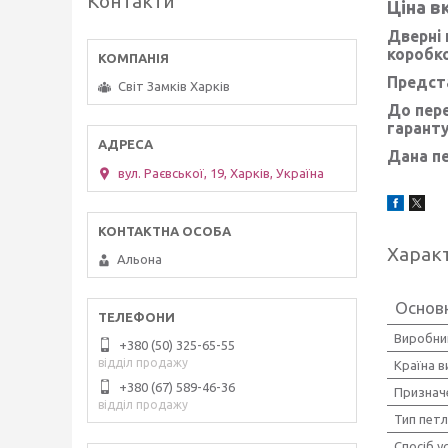
Контакти
Ціна в
Дверні 
коробко
Предста
Світ Замків Харків
До пере
гаранту
Дана пе
вул. Раєвської, 19, Харків, Україна
Харак
Альона
Основ
Виробни
+380 (50) 325-65-55
відділ продажу
Країна 
+380 (67) 589-46-36
Признач
відділ продажу
Тип петл
Спосіб у