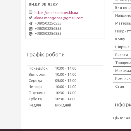
Вид петл
https://mir-zamkov.kh.ua
Напрямо
alena.mongoose@gmail.com
Матеріа
+380503256555
+380503256555
Покрит
+380503256555
Колір
Ширина
Графік роботи
Висота
Товщин
Понеділок
10:00
14:00
Максима
Вівторок
10:00
14:00
Комплект
Середа
09:00
12:00
Стан
Четвер
10:00
14:00
Пʼятниця
10:30
14:00
Субота
10:30
14:00
Інформ
Неділя
Вихідний
Ціна:
140 