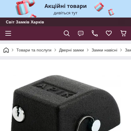
Світ Замків Харків
Товари та послуги
Дверні замки
Замки навісні
За