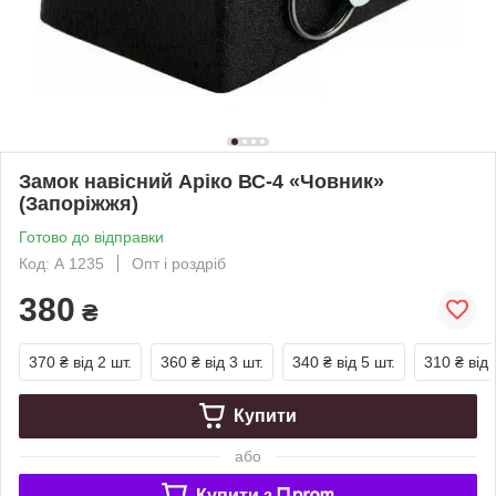
Замок навісний Аріко ВС-4 «Човник»
(Запоріжжя)
Готово до відправки
Код: А 1235
Опт і роздріб
380
₴
370 ₴
від 2 шт.
360 ₴
від 3 шт.
340 ₴
від 5 шт.
310 ₴
від 
Купити
або
Купити з