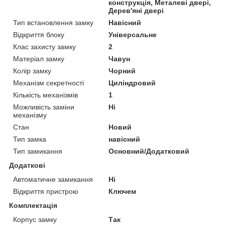
конструкція, Металеві двері,
Дерев'яні двері
Тип встановлення замку
Навісний
Відкриття блоку
Універсальне
Клас захисту замку
2
Матеріал замку
Чавун
Колір замку
Чорний
Механізм секретності
Циліндровий
Кількість механізмів
1
Можливість заміни
Ні
механізму
Стан
Новий
Тип замка
навісний
Тип замикання
Основний/Додатковий
Додаткові
Автоматичне замикання
Ні
Відкриття пристрою
Ключем
Комплектація
Корпус замку
Так