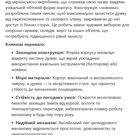
від українського виробника, що отримав свою назву завдяки
унікальній обтічній формі корпусу. Конструкція «човника»
розроблена таким чином, щоб максимально захистити дужку
від перепилювання та силового зламу, закриваючи до неї
доступ із бічних сторін. Це робить замок чудовим вибором для
охорони гаражів, складів, воріт та інших об'єктів, що
потребують підвищеного рівня захисту.
Ключові переваги:
Захищена конструкція:
Форма корпусу мінімізує
відкриту частину дужки, що вкрай ускладнює
використання важільних інструментів (болторізів) або
ножівок.
Міцні матеріали:
Корпус виконаний із високоякісного
чавуну, а дужка — із загартованої сталі, що гарантує
стійкість до механічних пошкоджень.
Стійкість до погодних умов:
Покриття молотковою
емаллю захищає замок від корозії, вологи та
температурних перепадів, забезпечуючи плавну роботу
механізму в будь-яку пору року.
Надійний механізм:
Англійський тип циліндрового
механізму відрізняється простотою, довговічністю та
ремонтопридатністю.