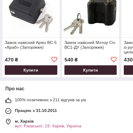
Замок навісний Аріко ВС-5
Замок навісний Мотор Січ
Замо
«Краб» (Запоріжжя)
ВС1-ДУ (Запоріжжя)
із р
цилі
470
540
430
₴
₴
Купити
Купити
Про нас
100% позитивних з 211 відгуків за рік
Працює з 31.10.2011
м. Харків
вул. Раєвської, 19, Харків, Україна