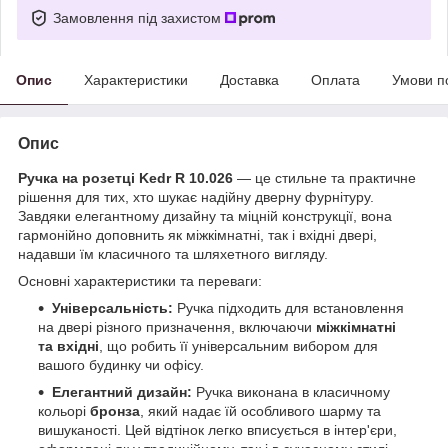
Замовлення під захистом
Опис
Характеристики
Доставка
Оплата
Умови п
Опис
Ручка на розетці Kedr R 10.026
— це стильне та практичне
рішення для тих, хто шукає надійну дверну фурнітуру.
Завдяки елегантному дизайну та міцній конструкції, вона
гармонійно доповнить як міжкімнатні, так і вхідні двері,
надавши їм класичного та шляхетного вигляду.
Основні характеристики та переваги:
Універсальність:
Ручка підходить для встановлення
на двері різного призначення, включаючи
міжкімнатні
та вхідні
, що робить її універсальним вибором для
вашого будинку чи офісу.
Елегантний дизайн:
Ручка виконана в класичному
кольорі
бронза
, який надає їй особливого шарму та
вишуканості. Цей відтінок легко вписується в інтер'єри,