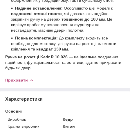
оформлені як у традиційному, так і в сучасному стилі.
Надійне встановлення:
Особливістю цієї моделі є
подовжені стяжні гвинти
, які дозволяють надійно
закріпити ручку на дверях
товщиною до 100 мм
. Це
вирішує проблему встановлення фурнітури на
нестандартні, масивні дверні полотна.
Повна комплектація:
До комплекту входить все
необхідне для монтажу: дві ручки на розетці, елементи
кріплення та
квадрат 130 мм
.
Ручка на розетці Kedr R 10.026
— це ідеальне поєднання
надійності, функціональності та естетики, здатне прикрасити
будь-які двері.
Приховати
Характеристики
Основні
Виробник
Кедр
Країна виробник
Китай