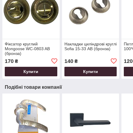
Фіксатор круглий
Накладки циліндрові круглі
Петл
Mongoose WC-0803 AB
Sofia 15-33 АВ (бронза)
100*
(бронза)
170
140
120
₴
₴
Купити
Купити
Подібні товари компанії