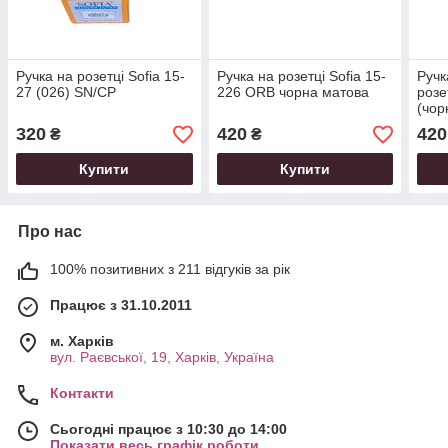
Ручка на розетці Sofia 15-
Ручка на розетці Sofia 15-
Ручк
27 (026) SN/CP
226 ORB чорна матова
розе
(чор
320
420
420
₴
₴
Купити
Купити
Про нас
100% позитивних з 211 відгуків за рік
Працює з 31.10.2011
м. Харків
вул. Раєвської, 19, Харків, Україна
Контакти
Сьогодні працює з 10:30 до 14:00
Показати весь графік роботи