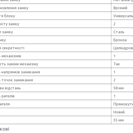
ановлення замку
Врізний
тя блоку
Універсал
исту замку
2
л замку
Сталь
мку
Бронза
м секретності
Циліндров
ь механізмів
1
ть заміни механізму
Так
ь напрямків замикання
1
ь точок замикання
2
ва відстань
58 мм
ь ригелів
1
игеля
Прямокут
Новий
55 мм
кові