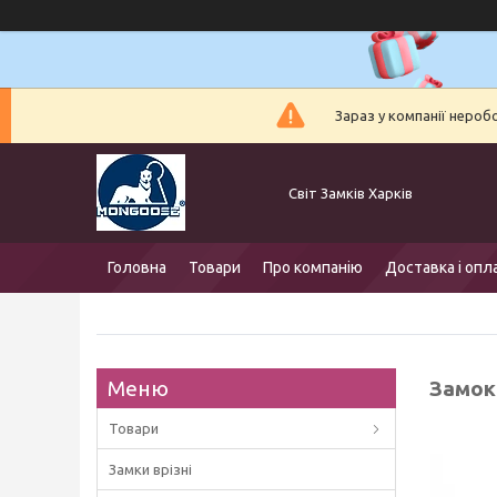
Зараз у компанії нероб
Світ Замків Харків
Головна
Товари
Про компанію
Доставка і опл
Замок 
Товари
Замки врізні