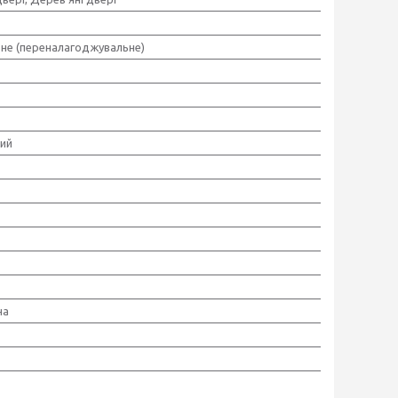
ьне (переналагоджувальне)
ий
на