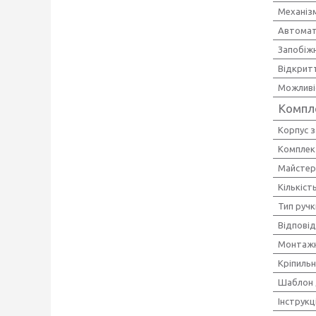
Механіз
Автомат
Запобіжн
Відкрит
Можливі
Компл
Корпус 
Комплек
Майстер
Кількіст
Тип ручк
Відповід
Монтажн
Кріпиль
Шаблон 
Інструкц