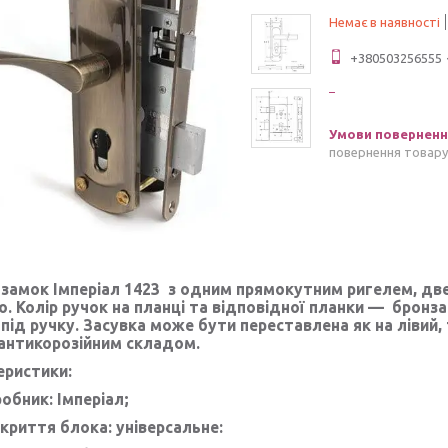
Немає в наявності
+380503256555
повернення товару
 замок Імперіал 1423 з одним прямокутним ригелем, дв
. Колір ручок на планці та відповідної планки — бронза
під ручку. Засувка може бути переставлена як на лівий, 
 антикорозійним складом.
еристики:
обник: Імперіал;
криття блока: універсальне: