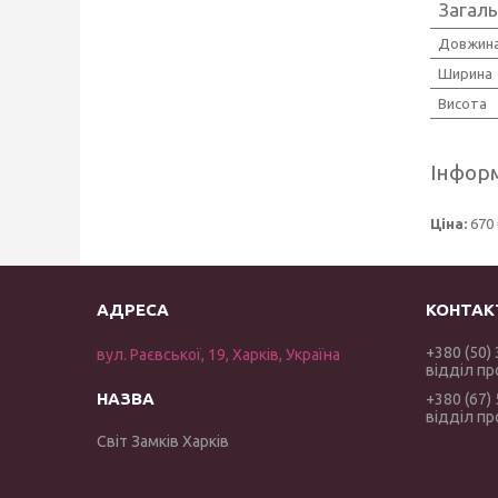
Загаль
Довжин
Ширина
Висота
Інформ
Ціна:
670 
+380 (50)
вул. Раєвської, 19, Харків, Україна
відділ п
+380 (67)
відділ п
Світ Замків Харків