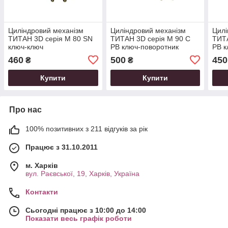
Циліндровий механізм
Циліндровий механізм
Цилі
ТИТАН 3D серія M 80 SN
ТИТАН 3D серія M 90 C
ТИТА
ключ-ключ
PB ключ-поворотник
PB к
460
500
450
₴
₴
Купити
Купити
Про нас
100% позитивних з 211 відгуків за рік
Працює з 31.10.2011
м. Харків
вул. Раєвської, 19, Харків, Україна
Контакти
Сьогодні працює з 10:00 до 14:00
Показати весь графік роботи