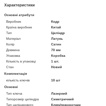
Характеристики
Основні атрибути
Виробник
Кедр
Країна виробник
Китай
Тип
Циліндр
Матеріал
Латунь
Колір
Сатин
Довжина
70 мм
Упаковка
Коробка
Кількість в упаковці
1 шт.
Стан
Новий
Комплектація
кількість ключів
10 шт
Основні
Тип ключа
Лазерний
Типорозмір циліндра
Симетричний
Тип циліндрового
Ключ/поворотник