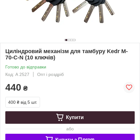
Циліндровий механізм для тамбуру Kedr M-
70-C-N (10 ключів)
Готово до відправки
Код: А 2527
Опт і роздріб
440
₴
400 ₴
від 5 шт.
Купити
або
Купити з