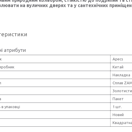
лювати на вуличних дверях та у сантехнічних приміщен
теристики
і атрибути
к
Apecs
виробник
Китай
Накладка
л
Сплав ZA
Золотисти
а
Пакет
ь в упаковці
1 шт.
Новий
Квадратн