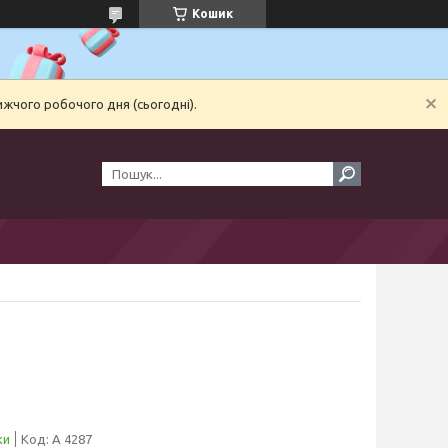
Кошик
ижчого робочого дня (сьогодні).
ки
Код:
А 4287