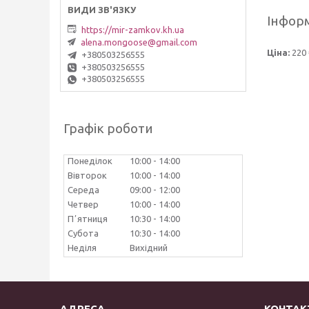
Інформ
https://mir-zamkov.kh.ua
alena.mongoose@gmail.com
Ціна:
220 
+380503256555
+380503256555
+380503256555
Графік роботи
Понеділок
10:00
14:00
Вівторок
10:00
14:00
Середа
09:00
12:00
Четвер
10:00
14:00
Пʼятниця
10:30
14:00
Субота
10:30
14:00
Неділя
Вихідний