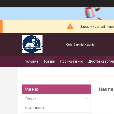
Зараз у компанії нер
Світ Замків Харків
Головна
Товари
Про компанію
Доставка і опл
Накла
Товари
Замки врізні