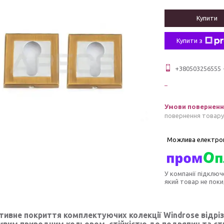
Купити
Купити з
+380503256555
повернення товару
У компанії підключ
який товар не пок
тивне покриття комплектуючих колекції Windrose відр
ивим природним кольором, стійкістю до подряпин та стир