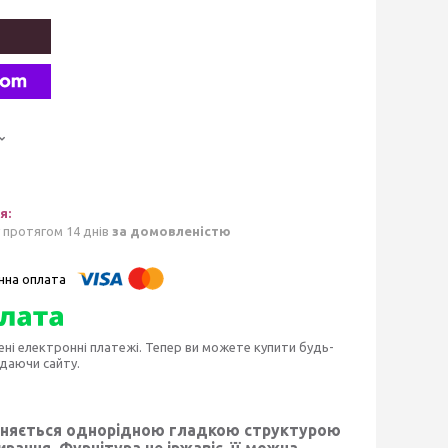
 протягом 14 днів
за домовленістю
ені електронні платежі. Тепер ви можете купити будь-
идаючи сайту.
ізняється однорідною гладкою структурою
ання. Фурнітура не іржавіє, її можна