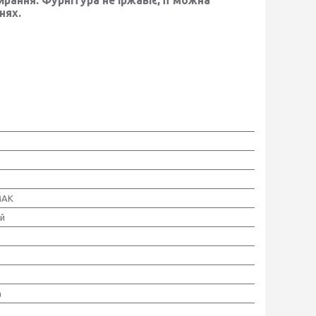
нях.
MAK
й
а