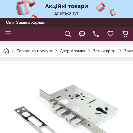
Світ Замків Харків
Товари та послуги
Дверні замки
Замки врізні
Замо