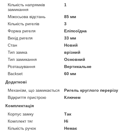
Кількість напрямків
1
замикання
Міжосьова відстань
85 мм
Кількість ригелів
3
Форма ригеля
Еліпсоїдна
Вихід ригеля
33 мм
Стан
Новий
Тип замка
врізний
Тип замикання
Основний
Розташування
Вертикальне
Backset
60 мм
Додаткові
Механізм, що замикається
Ригель круглого перерізу
Відкриття пристрою
Ключем
Комплектація
Корпус замку
Так
Комплект тяг
Ні
Кількість ручок
Немає