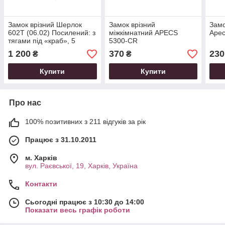
Замок врізний Шерлок
Замок врізний
Замо
602Т (06.02) Посилений: з
міжкімнатний APECS
Apec
тягами під «краб», 5
5300-CR
ригелів, 4 обороти
1 200
370
230
₴
₴
Купити
Купити
Про нас
100% позитивних з 211 відгуків за рік
Працює з 31.10.2011
м. Харків
вул. Раєвської, 19, Харків, Україна
Контакти
Сьогодні працює з 10:30 до 14:00
Показати весь графік роботи