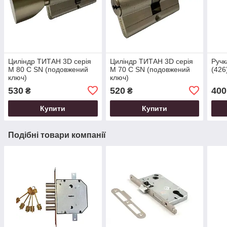
Циліндр ТИТАН 3D серія
Циліндр ТИТАН 3D серія
Ручк
M 80 C SN (подовжений
M 70 C SN (подовжений
(426
ключ)
ключ)
530
520
400
₴
₴
Купити
Купити
Подібні товари компанії